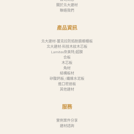
關於北大建材
聯絡我們
產品資訊
北大建材-蕾克拉防焰耐磨櫥櫃板
北大建材-科技木紋木芯板
Lamitex奈美特/超膜
合板
木芯板
角材
結構板材
矽酸鈣板 / 纖維水泥板
進口密迪板
其他建材
服務
實例案件分享
建材諮詢