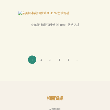
下
載
中
奈美特-精漆同步系列-1100-悠活胡桃
心
聯
絡
我
們
1
2
3
4
5
→
Search
相關資訊
公司消息