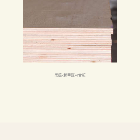
首
頁
產
品
關
於
我
們
黑熊-超甲醛F1合板
品
質
認
証
最
新