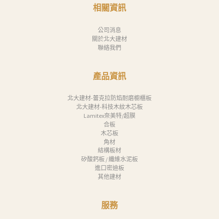
消
相關資訊
息
公司消息
下
關於北大建材
聯絡我們
載
中
產品資訊
心
聯
北大建材-蕾克拉防焰耐磨櫥櫃板
北大建材-科技木紋木芯板
絡
Lamitex奈美特/超膜
合板
我
木芯板
們
角材
結構板材
Search
矽酸鈣板 / 纖維水泥板
進口密迪板
其他建材
服務