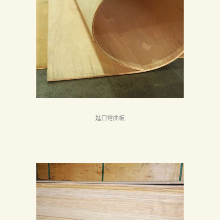
進口彎曲板