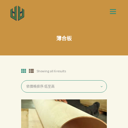
薄合板
Showing all 6 results