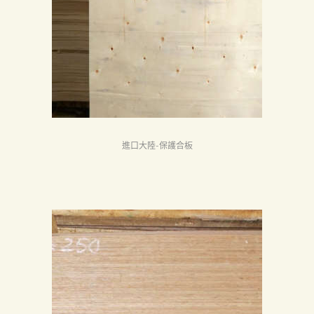
首
頁
進口大陸-保護合板
產
品
關
於
我
們
品
質