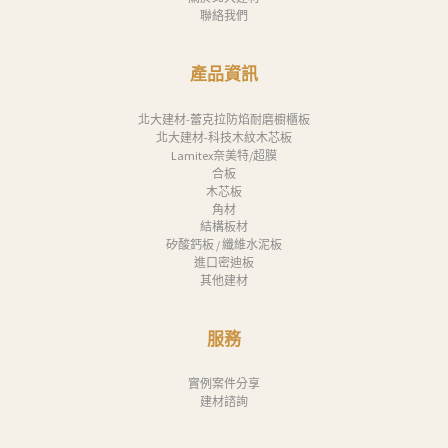
聯絡我們
產品資訊
北大建材-蕾克拉防焰耐磨櫥櫃板
北大建材-科技木紋木芯板
Lamitex奈美特/超膜
合板
木芯板
角材
結構板材
矽酸鈣板 / 纖維水泥板
進口密迪板
其他建材
服務
實例案件分享
建材諮詢