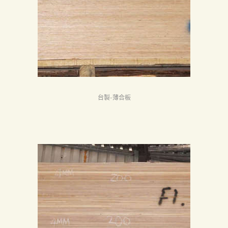
認
証
最
新
消
息
台製-薄合板
下
載
中
心
聯
絡
我
們