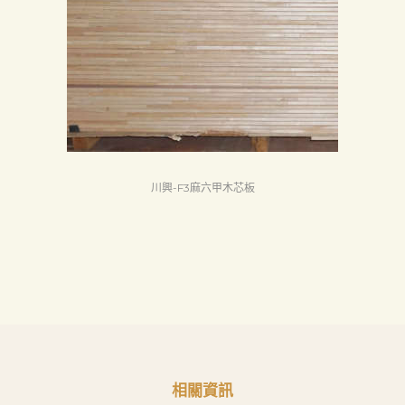
息
下
載
中
心
聯
絡
川興-F3麻六甲木芯板
我
們
Search
相關資訊