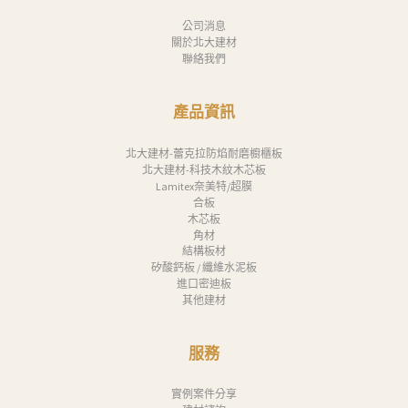
公司消息
關於北大建材
聯絡我們
產品資訊
北大建材-蕾克拉防焰耐磨櫥櫃板
北大建材-科技木紋木芯板
Lamitex奈美特/超膜
合板
木芯板
角材
結構板材
矽酸鈣板 / 纖維水泥板
進口密迪板
其他建材
服務
實例案件分享