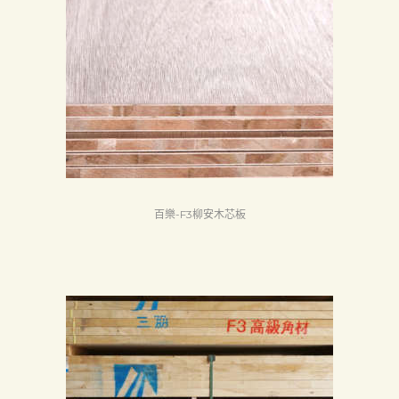
百樂-F3柳安木芯板
首