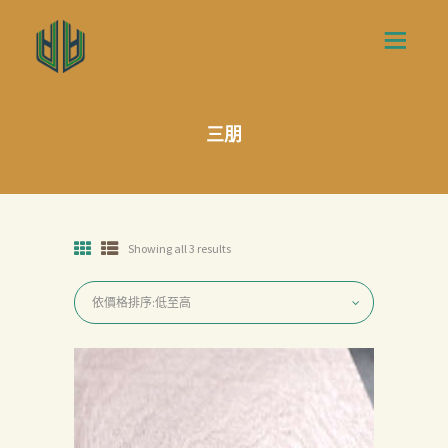
三朋
Showing all 3 results