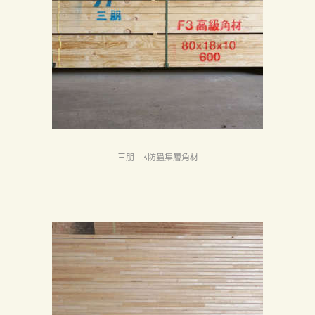
頁
產
品
關
於
我
們
三朋-F3防蟲集層角材
品
質
認
証
最
新
消