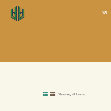
首頁
Showing all 1 result