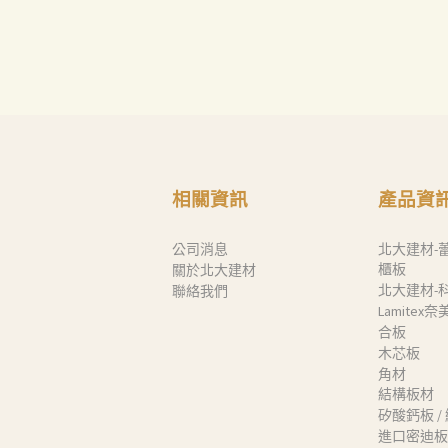
Search
相關資訊
產品資
公司消息
北大建材-
櫃板
關於北大建材
北大建材-
聯絡我們
Lamitex
合板
木芯板
角材
結構板材
矽酸鈣板 /
進口密迪板