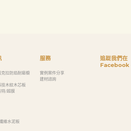
訊
服務
追踨我們在
Facebook
蕾克拉防焰耐磨櫥
實例案件分享
建材諮詢
科技木紋木芯板
奈美特/超膜
 纖維水泥板