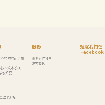
訊
服務
追踨我們在
Facebook
蕾克拉防焰耐磨櫥
實例案件分享
建材諮詢
科技木紋木芯板
奈美特/超膜
 纖維水泥板