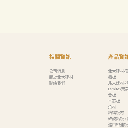
Search
相關資訊
產品資
公司消息
北大建材-
櫃板
關於北大建材
北大建材-
聯絡我們
Lamitex
合板
木芯板
角材
結構板材
矽酸鈣板 /
進口密迪板