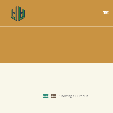
首頁
Showing all 1 result