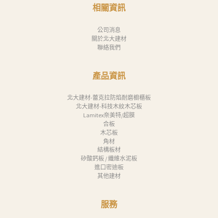
消
相關資訊
息
公司消息
下
關於北大建材
聯絡我們
載
中
產品資訊
心
聯
北大建材-蕾克拉防焰耐磨櫥櫃板
北大建材-科技木紋木芯板
絡
Lamitex奈美特/超膜
合板
我
木芯板
們
角材
結構板材
Search
矽酸鈣板 / 纖維水泥板
進口密迪板
其他建材
服務