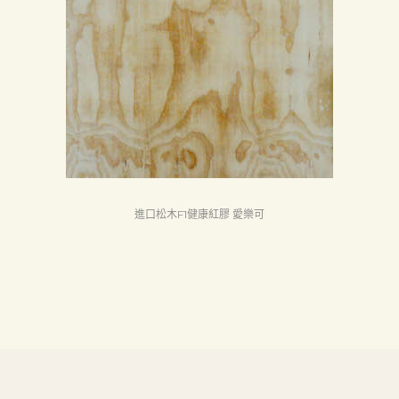
首
頁
產
品
關
於
我
們
進口松木F1健康紅膠 愛樂可
品
質
認
証
最
新