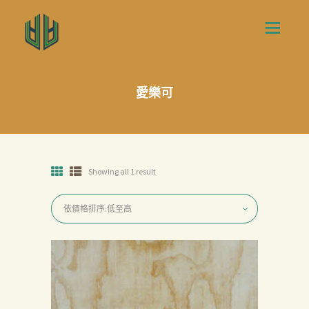
愛樂可
Showing all 1 result