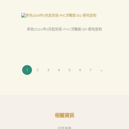
下
載
中
新色2024年5月起到貨-PVC浮雕面 551-極地崖柏
心
聯
絡
我
們
1
2
3
4
5
6
7
→
Search
相關資訊
公司消息