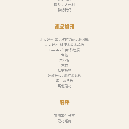
關於北大建材
聯絡我們
產品資訊
北大建材-蕾克拉防焰耐磨櫥櫃板
北大建材-科技木紋木芯板
Lamitex奈美特/超膜
合板
木芯板
角材
結構板材
矽酸鈣板 / 纖維水泥板
進口密迪板
其他建材
服務
實例案件分享
建材諮詢