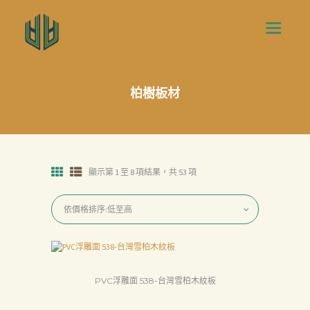
柏樹板材
顯示第 1 至 8 項結果，共 53 項
PVC浮雕面 538-台灣雪柏木紋板