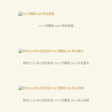
產
品
關
PVC浮雕面 548-時尚香楓
於
我
們
品
質
新色2024年5月起到貨-PVC浮雕面 549-棕灰臘木
認
証
最
新
新色2024年5月起到貨-PVC浮雕面 550-高山胡桃
消
息