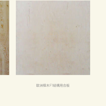
歐洲樺木F1結構用合板