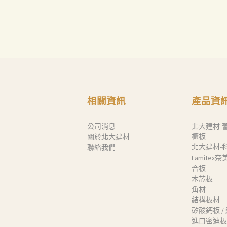
Search
相關資訊
產品資
公司消息
北大建材-
櫃板
關於北大建材
北大建材-
聯絡我們
Lamitex
合板
木芯板
角材
結構板材
矽酸鈣板 /
進口密迪板