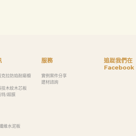
訊
服務
追踨我們在
Facebook
蕾克拉防焰耐磨櫥
實例案件分享
建材諮詢
科技木紋木芯板
奈美特/超膜
 纖維水泥板