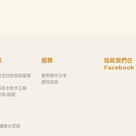
訊
服務
追踨我們在
Facebook
蕾克拉防焰耐磨櫥
實例案件分享
建材諮詢
科技木紋木芯板
奈美特/超膜
 纖維水泥板