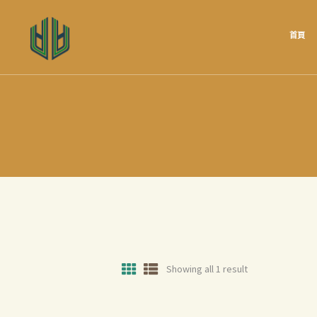
首頁
Showing all 1 result