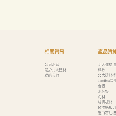
Search
相關資訊
產品資
公司消息
北大建材-
櫃板
關於北大建材
北大建材-
聯絡我們
Lamitex
合板
木芯板
角材
結構板材
矽酸鈣板 /
進口密迪板