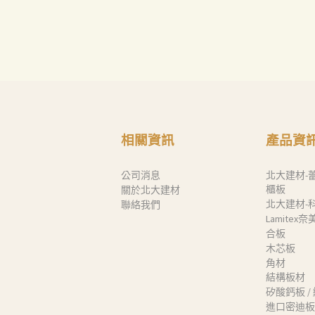
聯絡我們
Search
相關資訊
產品資
公司消息
北大建材-
櫃板
關於北大建材
北大建材-
聯絡我們
Lamitex
合板
木芯板
角材
結構板材
矽酸鈣板 /
進口密迪板