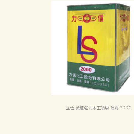
首頁
產品
關於我們
品質認証
最新消息
立信-萬能強力木工噴糊 噴膠 200C
下載中心