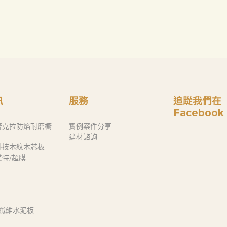
訊
服務
追踨我們在
Facebook
蕾克拉防焰耐磨櫥
實例案件分享
建材諮詢
科技木紋木芯板
奈美特/超膜
 纖維水泥板