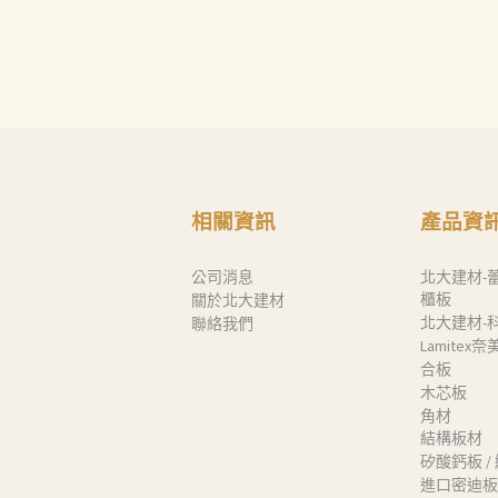
Search
相關資訊
產品資
公司消息
北大建材-
櫃板
關於北大建材
北大建材-
聯絡我們
Lamitex
合板
木芯板
角材
結構板材
矽酸鈣板 /
進口密迪板