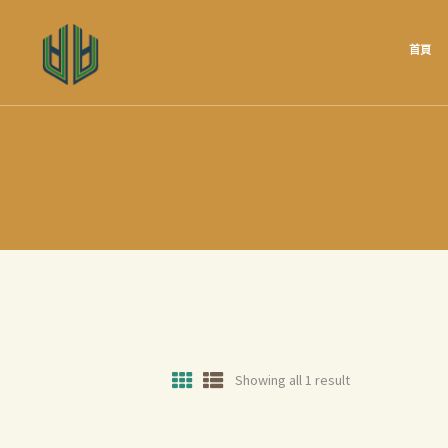
首頁
Showing all 1 result