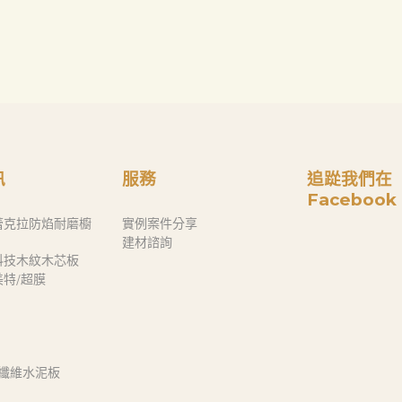
訊
服務
追踨我們在
Facebook
蕾克拉防焰耐磨櫥
實例案件分享
建材諮詢
科技木紋木芯板
奈美特/超膜
 纖維水泥板