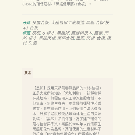
CNS F1的環保建材-「黑熊低甲醛F1合板」。
多層合板
大陸自家工廠製造-黑熊-合板(桉
分類:
,
木)
合板
,
桉樹
小桉木
無蟲卵
無蟲卵桉木
無毒
天
標籤:
,
,
,
,
,
然
桉木
黑熊夾板
黑熊合板
黑熊
夾板
合板
板
,
,
,
,
,
,
,
材
防蟲
,
描述
【黑熊】採用天然無毒無蟲卵的木材-桉樹，
正是大家所熟知的「尤加利樹」，該種樹種
在栽培時，無需使用人工灌溉和殺蟲劑，不
但無毒、無緣生蟲害，更能釋放揮發性芳香
物質，具有驅蟲作用。我們採用合法人造原
木，紓解了過度砍伐熱帶雨林所生產的資源
耗竭。【黑熊】品質保證，為了建立環保的
建材信譽與品質，黑熊於2007年以台灣原生
黑熊形象作為品牌，其所使用的生產材料不
但符合「FSC森林保護協會」所規範的合法