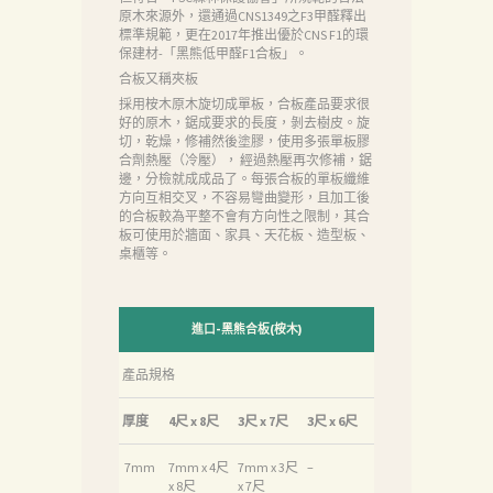
原木來源外，還通過CNS1349之F3甲醛釋出
標準規範，更在2017年推出優於CNS F1的環
保建材-「黑熊低甲醛F1合板」。
合板又稱夾板
採用桉木原木旋切成單板，合板產品要求很
好的原木，鋸成要求的長度，剝去樹皮。旋
切，乾燥，修補然後塗膠，使用多張單板膠
合劑熱壓（冷壓）， 經過熱壓再次修補，鋸
邊，分檢就成成品了。每張合板的單板纖維
方向互相交叉，不容易彎曲變形，且加工後
的合板較為平整不會有方向性之限制，其合
板可使用於牆面、家具、天花板、造型板、
桌櫃等。
進口-黑熊合板(桉木)
產品規格
首
頁
厚度
4尺 x 8尺
3尺 x 7尺
3尺 x 6尺
產
7mm
7mm x 4尺
7mm x 3尺
–
x 8尺
x 7尺
品