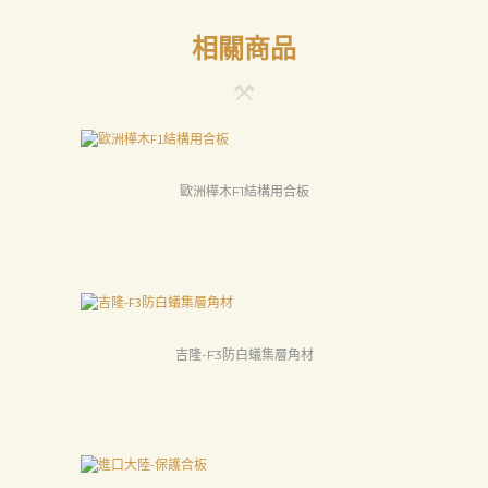
中
相關商品
心
聯
絡
我
歐洲樺木F1結構用合板
們
Search
吉隆-F3防白蟻集層角材