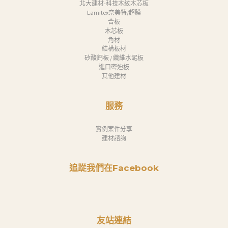
北大建材-科技木紋木芯板
Lamitex奈美特/超膜
合板
木芯板
角材
結構板材
矽酸鈣板 / 纖維水泥板
進口密迪板
其他建材
服務
實例案件分享
建材諮詢
追踨我們在Facebook
友站連結