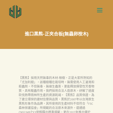
進口黑熊-正夾合板(無蟲卵桉木)
【黑熊】採用天然無毒的木材-桉樹，正是大家所熟知的
「尤加利樹」，該種樹種在栽培時，無需使用人工灌溉和
殺蟲劑，不但無毒、無緣生蟲害，更能釋放揮發性芳香物
質，具有驅蟲作用。我們採用合法人造原木，紓解了過度
砍伐熱帶雨林所生產的資源耗竭。【黑熊】品質保證，為
了建立環保的建材信譽與品質，黑熊於2007年以台灣原生
黑熊形象作為品牌，其所使用的生產材料不但符合「FSC
森林保護協會」所規範的合法原木來源外，還通過
CNS1349之F3甲醛釋出標準規範，更在2017年推出優於