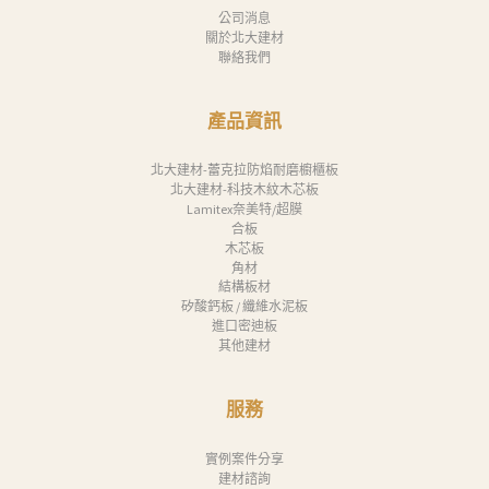
息
公司消息
關於北大建材
下
聯絡我們
載
產品資訊
中
心
北大建材-蕾克拉防焰耐磨櫥櫃板
北大建材-科技木紋木芯板
聯
Lamitex奈美特/超膜
絡
合板
木芯板
我
角材
結構板材
們
矽酸鈣板 / 纖維水泥板
Search
進口密迪板
其他建材
服務
實例案件分享
建材諮詢