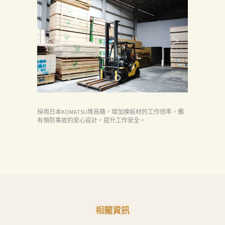
頁
產
品
關
於
我
們
採用日本KOMATSU堆高機，增加揀板材的工作效率，備
有預防事故的安心設計，提升工作安全。
品
質
認
証
最
新
相關資訊
消