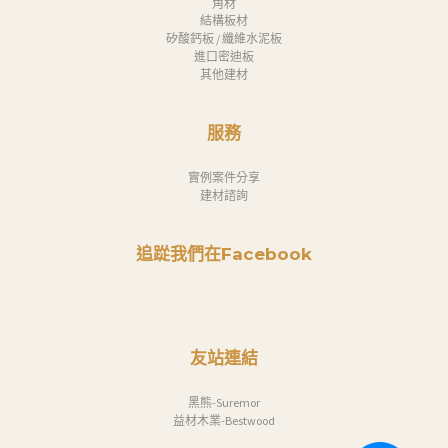
角材
結構板材
矽酸鈣板 / 纖維水泥板
進口密迪板
其他建材
服務
實例案件分享
建材諮詢
追踨我們在Facebook
友站連結
黑熊-Suremor
益材木業-Bestwood