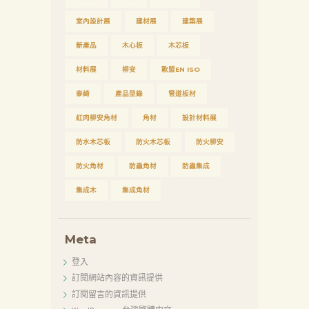
室內設計展
建材展
建築展
新產品
木心板
木芯板
材料展
柳安
歐盟EN ISO
泰綺
產品型錄
管道板材
紅肉柳安角材
角材
設計材料展
防水木芯板
防火木芯板
防火柳安
防火角材
防蟲角材
防蟲集成
集成木
集成角材
Meta
登入
訂閱網站內容的資訊提供
訂閱留言的資訊提供