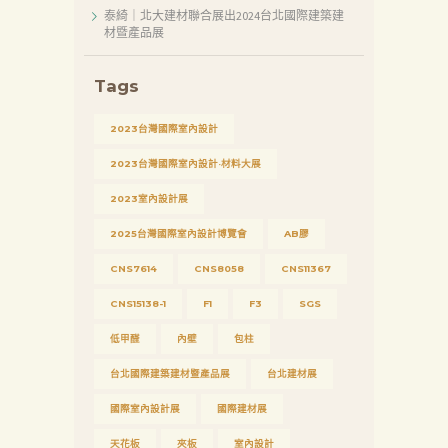
泰綺｜北大建材聯合展出2024台北國際建築建
新
材暨產品展
消
息
Tags
下
2023台灣國際室內設計
載
2023台灣國際室內設計·材料大展
中
2023室內設計展
心
2025台灣國際室內設計博覽會
AB膠
聯
絡
CNS7614
CNS8058
CNS11367
我
CNS15138-1
F1
F3
SGS
們
低甲醛
內壁
包柱
Search
台北國際建築建材暨產品展
台北建材展
國際室內設計展
國際建材展
天花板
夾板
室內設計