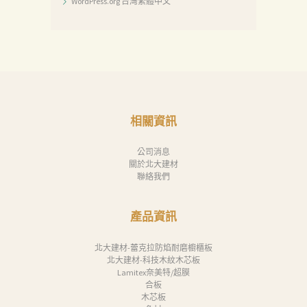
WordPress.org 台灣繁體中文
相關資訊
公司消息
關於北大建材
聯絡我們
產品資訊
北大建材-蕾克拉防焰耐磨櫥櫃板
北大建材-科技木紋木芯板
Lamitex奈美特/超膜
合板
木芯板