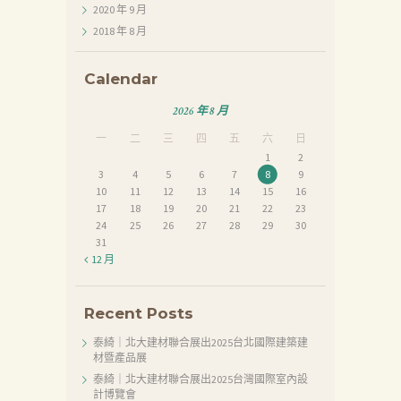
2020 年 9
月
2018 年 8
月
首
頁
Calendar
產
2026 年 8 月
品
一
二
三
四
五
六
日
1
2
關
3
4
5
6
7
8
9
於
10
11
12
13
14
15
16
17
18
19
20
21
22
23
我
24
25
26
27
28
29
30
31
們
« 12 月
品
質
Recent Posts
認
泰綺｜北大建材聯合展出2025台北國際建築建
証
材暨產品展
泰綺｜北大建材聯合展出2025台灣國際室內設
最
計博覽會