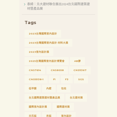
泰綺｜北大建材聯合展出2024台北國際建築建
新
材暨產品展
消
息
Tags
下
2023台灣國際室內設計
載
2023台灣國際室內設計·材料大展
中
2023室內設計展
心
2025台灣國際室內設計博覽會
AB膠
聯
絡
CNS7614
CNS8058
CNS11367
我
CNS15138-1
F1
F3
SGS
們
低甲醛
內壁
包柱
Search
台北國際建築建材暨產品展
台北建材展
國際室內設計展
國際建材展
天花板
夾板
室內設計