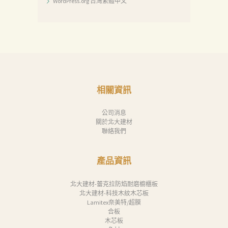
WordPress.org 台灣繁體中文
相關資訊
公司消息
關於北大建材
聯絡我們
產品資訊
北大建材-蕾克拉防焰耐磨櫥櫃板
北大建材-科技木紋木芯板
Lamitex奈美特/超膜
合板
木芯板