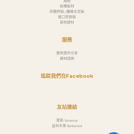
角材
結構板材
矽酸鈣板 / 纖維水泥板
進口密迪板
其他建材
服務
實例案件分享
建材諮詢
追踨我們在Facebook
友站連結
黑熊-Suremor
益材木業-Bestwood