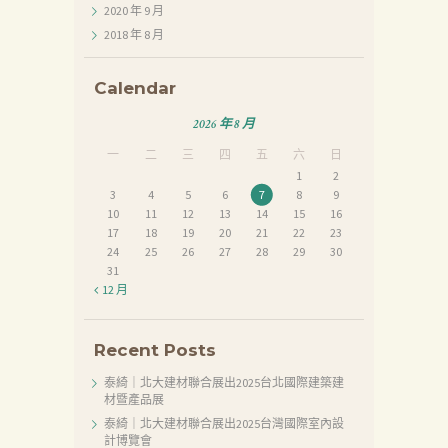
2020 年 9
月
2018 年 8
月
首
頁
Calendar
產
2026 年 8 月
品
一
二
三
四
五
六
日
1
2
關
3
4
5
6
7
8
9
於
10
11
12
13
14
15
16
17
18
19
20
21
22
23
我
24
25
26
27
28
29
30
31
們
« 12 月
品
質
Recent Posts
認
泰綺｜北大建材聯合展出2025台北國際建築建
証
材暨產品展
泰綺｜北大建材聯合展出2025台灣國際室內設
最
計博覽會