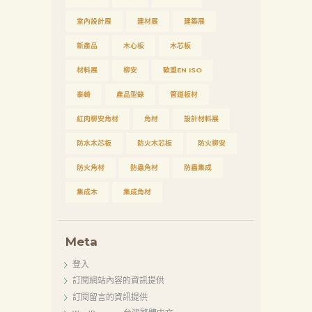
室內設計展
建材展
建築展
新產品
木心板
木芯板
材料展
柳安
歐盟EN ISO
泰綺
產品型錄
管道板材
紅肉柳安角材
角材
設計材料展
防水木芯板
防火木芯板
防火柳安
防火角材
防蟲角材
防蟲集成
集成木
集成角材
Meta
登入
訂閱網站內容的資訊提供
訂閱留言的資訊提供