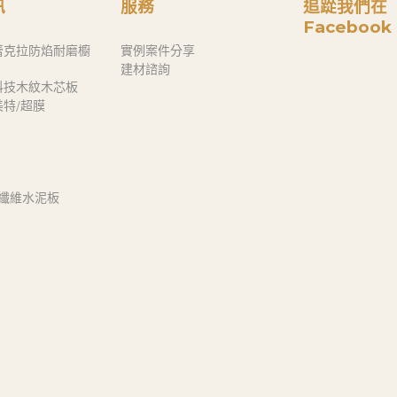
訊
服務
追踨我們在
Facebook
蕾克拉防焰耐磨櫥
實例案件分享
建材諮詢
科技木紋木芯板
奈美特/超膜
 纖維水泥板