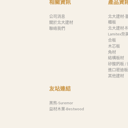
相關資訊
產品資
品質認証
公司消息
北大建材-
最新消息
櫃板
關於北大建材
北大建材-
聯絡我們
下載中心
Lamitex
合板
聯絡我們
木芯板
角材
結構板材
Search
矽酸鈣板 /
進口密迪板
其他建材
友站連結
黑熊-Suremor
益材木業-Bestwood