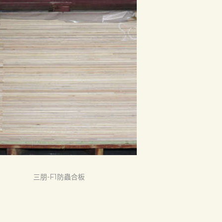
三朋-F1防蟲合板