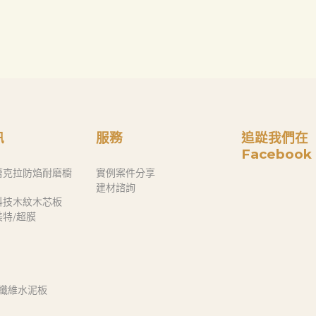
訊
服務
追踨我們在
Facebook
蕾克拉防焰耐磨櫥
實例案件分享
建材諮詢
科技木紋木芯板
奈美特/超膜
 纖維水泥板