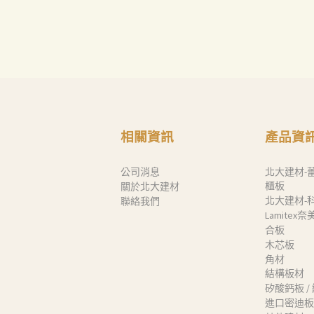
相關資訊
產品資
公司消息
北大建材-
櫃板
關於北大建材
北大建材-
聯絡我們
Lamitex
合板
木芯板
角材
結構板材
矽酸鈣板 /
進口密迪板