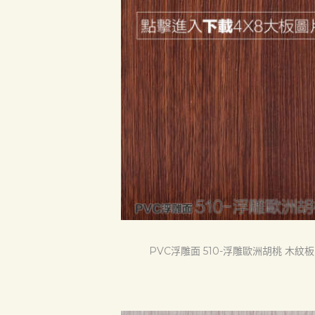
首頁
產品
關於我們
品質認証
PVC浮雕面 510-浮雕歐洲胡桃 木紋板
最新消息
下載中心