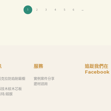
1
2
3
4
5
6
→
訊
服務
追踨我們在
Facebook
蕾克拉防焰耐磨櫥
實例案件分享
建材諮詢
科技木紋木芯板
奈美特/超膜