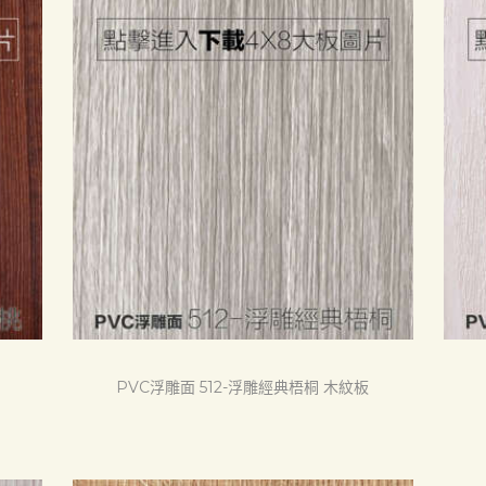
PVC浮雕面 512-浮雕經典梧桐 木紋板