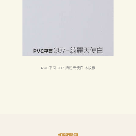
品
質
認
証
最
新
消
PVC平面 307-綺麗天使白 木紋板
息
下
載
中
心
聯
絡
相關資訊