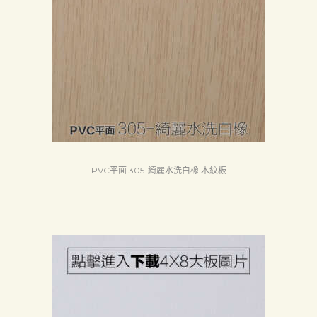
首
PVC平面 305-綺麗水洗白橡 木紋板
頁
產
品
關
於
我
們