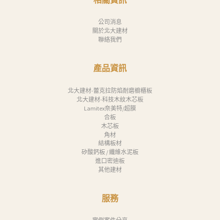
我
們
公司消息
關於北大建材
Search
聯絡我們
產品資訊
北大建材-蕾克拉防焰耐磨櫥櫃板
北大建材-科技木紋木芯板
Lamitex奈美特/超膜
合板
木芯板
角材
結構板材
矽酸鈣板 / 纖維水泥板
進口密迪板
其他建材
服務