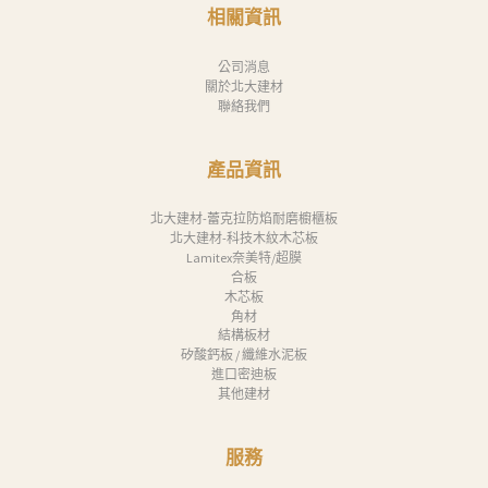
消
相關資訊
息
公司消息
下
關於北大建材
聯絡我們
載
中
產品資訊
心
聯
北大建材-蕾克拉防焰耐磨櫥櫃板
北大建材-科技木紋木芯板
絡
Lamitex奈美特/超膜
合板
我
木芯板
們
角材
結構板材
Search
矽酸鈣板 / 纖維水泥板
進口密迪板
其他建材
服務