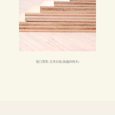
首
頁
產
品
關
於
我
們
進口黑熊-正夾合板(無蟲卵桉木)
品
質
認
証
最
新