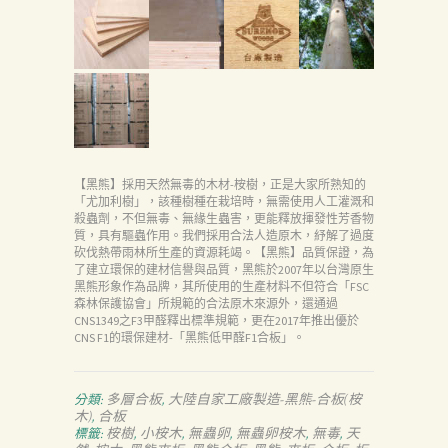
【黑熊】採用天然無毒的木材-桉樹，正是大家所熟知的
「尤加利樹」，該種樹種在栽培時，無需使用人工灌溉和
殺蟲劑，不但無毒、無緣生蟲害，更能釋放揮發性芳香物
質，具有驅蟲作用。我們採用合法人造原木，紓解了過度
砍伐熱帶雨林所生產的資源耗竭。【黑熊】品質保證，為
了建立環保的建材信譽與品質，黑熊於2007年以台灣原生
黑熊形象作為品牌，其所使用的生產材料不但符合「FSC
森林保護協會」所規範的合法原木來源外，還通過
CNS1349之F3甲醛釋出標準規範，更在2017年推出優於
CNS F1的環保建材-「黑熊低甲醛F1合板」。
多層合板
大陸自家工廠製造-黑熊-合板(桉
分類:
,
木)
合板
,
桉樹
小桉木
無蟲卵
無蟲卵桉木
無毒
天
標籤:
,
,
,
,
,