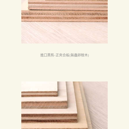
首
頁
進口黑熊-正夾合板(無蟲卵桉木)
產
品
關
於
我
們
品
質