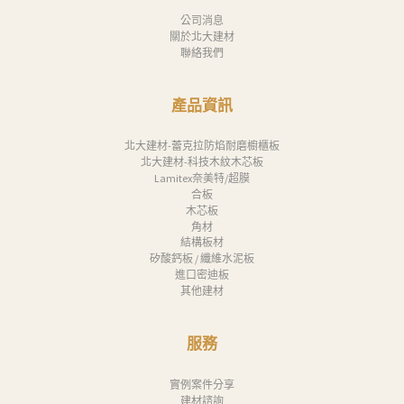
公司消息
關於北大建材
聯絡我們
產品資訊
北大建材-蕾克拉防焰耐磨櫥櫃板
北大建材-科技木紋木芯板
Lamitex奈美特/超膜
合板
木芯板
角材
結構板材
矽酸鈣板 / 纖維水泥板
進口密迪板
其他建材
服務
實例案件分享
建材諮詢