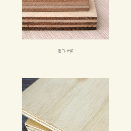
認
証
最
新
消
進口-合板
息
下
載
中
心
聯
絡
我
們