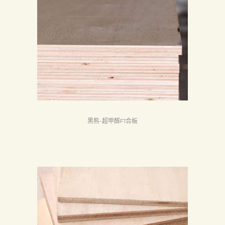
黑熊-超甲醛F1合板