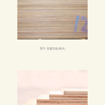
黑牛-多層合板(桉木)