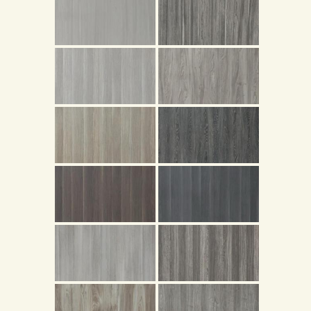
頁
產
品
關
於
我
們
品
質
認
証
最
新
消