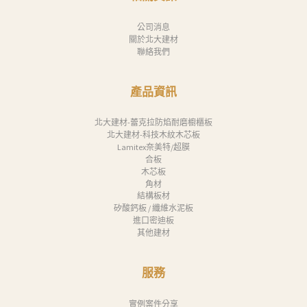
公司消息
關於北大建材
聯絡我們
產品資訊
北大建材-蕾克拉防焰耐磨櫥櫃板
北大建材-科技木紋木芯板
Lamitex奈美特/超膜
合板
木芯板
角材
結構板材
矽酸鈣板 / 纖維水泥板
進口密迪板
其他建材
服務
實例案件分享