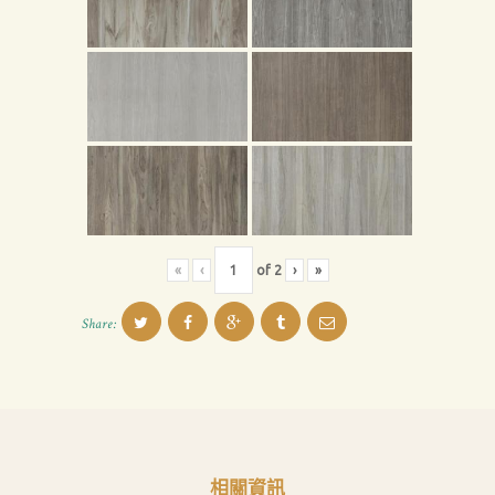
息
下
載
中
心
聯
絡
我
«
‹
of
2
›
»
們
Search
Share:
相關資訊