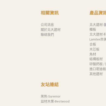
相關資訊
產品資
公司消息
北大建材-
櫃板
關於北大建材
北大建材-
聯絡我們
Lamitex
合板
木芯板
角材
結構板材
矽酸鈣板 /
進口密迪板
其他建材
友站連結
黑熊-Suremor
益材木業-Bestwood