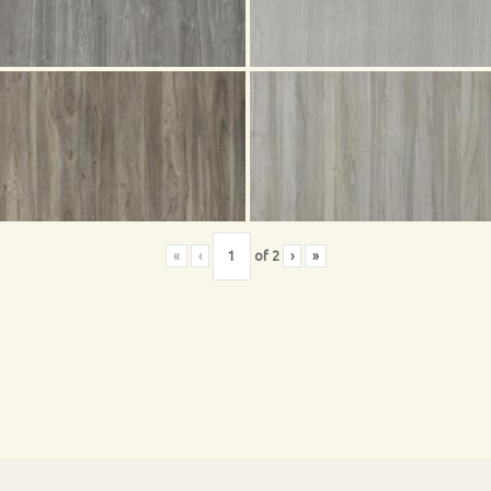
«
‹
of
2
›
»