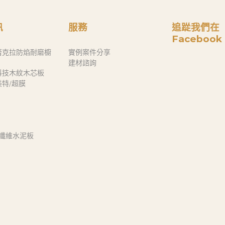
訊
服務
追踨我們在
Facebook
蕾克拉防焰耐磨櫥
實例案件分享
建材諮詢
科技木紋木芯板
奈美特/超膜
 纖維水泥板