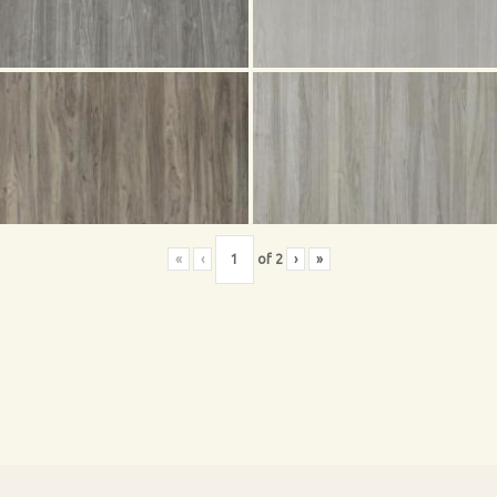
«
‹
of
2
›
»