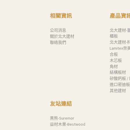
相關資訊
產品資
公司消息
北大建材-
櫃板
關於北大建材
北大建材-
聯絡我們
Lamitex
合板
木芯板
角材
結構板材
矽酸鈣板 /
進口密迪板
其他建材
友站連結
黑熊-Suremor
益材木業-Bestwood