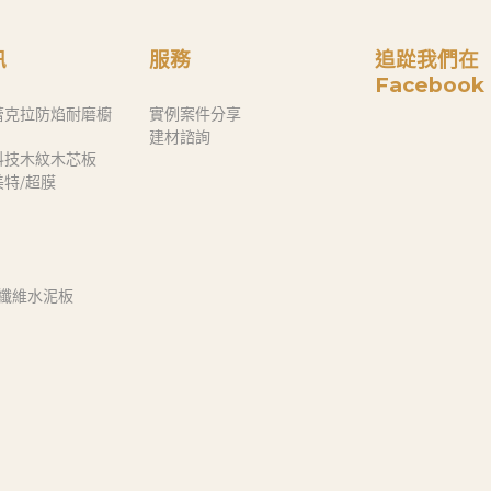
訊
服務
追踨我們在
Facebook
蕾克拉防焰耐磨櫥
實例案件分享
建材諮詢
科技木紋木芯板
奈美特/超膜
 纖維水泥板