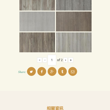
息
下
載
中
心
聯
絡
我
«
‹
of
2
›
»
們
Search
Share:
相關資訊