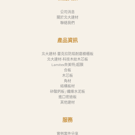
公司消息
關於北大建材
聯絡我們
產品資訊
北大建材-蕾克拉防焰耐磨櫥櫃板
北大建材-科技木紋木芯板
Lamitex奈美特/超膜
合板
木芯板
角材
結構板材
矽酸鈣板 / 纖維水泥板
進口密迪板
其他建材
服務
實例案件分享