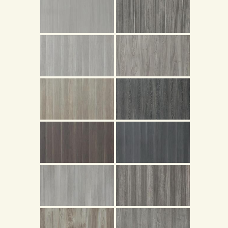
頁
產
品
關
於
我
們
品
質
認
証
最
新
消