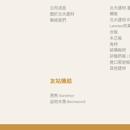
公司消息
北大建材-
櫃板
關於北大建材
北大建材-
聯絡我們
Lamitex
合板
木芯板
角材
結構板材
矽酸鈣板 /
進口密迪板
其他建材
友站連結
黑熊-Suremor
益材木業-Bestwood