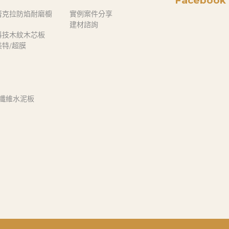
Facebook
蕾克拉防焰耐磨櫥
實例案件分享
建材諮詢
科技木紋木芯板
奈美特/超膜
 纖維水泥板