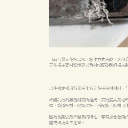
產品
關於我們
品質認証
最新消息
目前台灣天花板以木工施作方式來說，大部分
天花板主要材質還是以角材搭配矽酸鈣板來
下載中心
聯絡我們
以往都會採用石膏板作為天花板板材材料，
Search
矽酸鈣板為無機材質所組成，其密度高質地
壁、管道板材、輕鋼架板，搭配施工結構可
因為長期受潮不變質的特性，非常適合台灣的
體或環境產生危害。