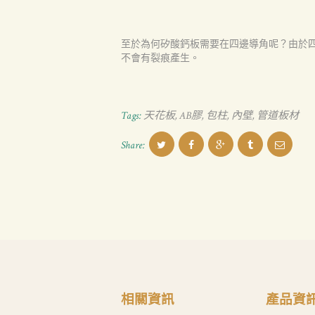
至於為何矽酸鈣板需要在四邊導角呢？由於
不會有裂痕產生。
Tags:
天花板
,
AB膠
,
包柱
,
內壁
,
管道板材
Share:
相關資訊
產品資