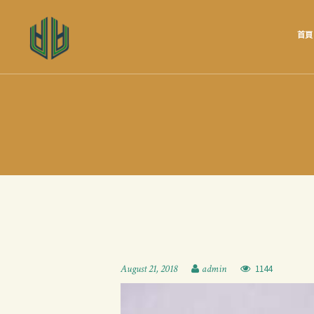
首頁
August 21, 2018
admin
1144