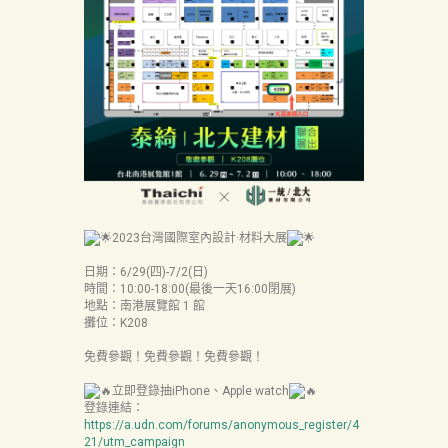
首
頁
產
品
關
於
2023台灣國際室內設計·材料大展
我
們
日期：6/29(四)-7/2(日)
時間：10:00-18:00(最後一天16:00閉展)
地點：南港展覽館 1 館
品
攤位：K208
質
免費參觀！免費參觀！免費參觀！
認
立即登錄抽iPhone、Apple watch
証
登錄連結：
https://a.udn.com/forums/anonymous_register/4
最
21/utm_campaign