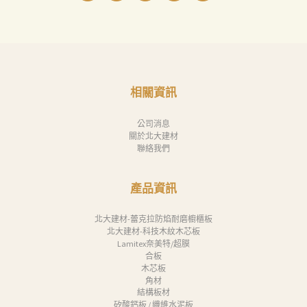
相關資訊
公司消息
關於北大建材
聯絡我們
產品資訊
北大建材-蕾克拉防焰耐磨櫥櫃板
北大建材-科技木紋木芯板
Lamitex奈美特/超膜
合板
木芯板
角材
結構板材
矽酸鈣板 / 纖維水泥板