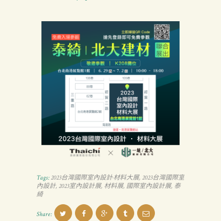
新
消
息
下
載
中
心
聯
絡
我
們
Tags:
2023台灣國際室內設計·材料大展
,
2023台灣國際室
內設計
,
2023室內設計展
,
材料展
,
國際室內設計展
,
泰
綺
Share: