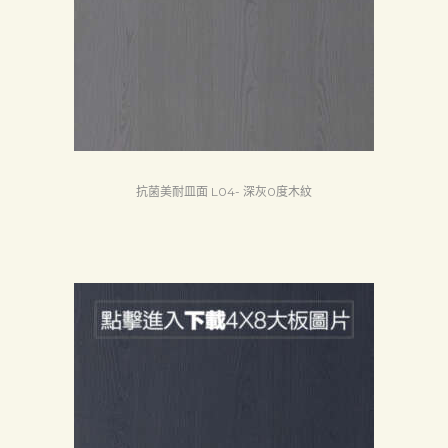
首
抗菌美耐皿面 L04- 深灰0度木紋
頁
產
品
關
於
我
們
品