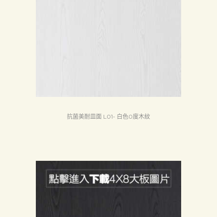
抗菌美耐皿面 L01- 白色0度木紋