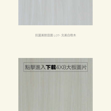
抗菌美耐皿面 L07- 北美白栓木