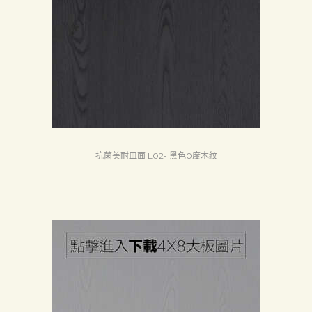
抗菌美耐皿面 L02- 黑色0度木紋