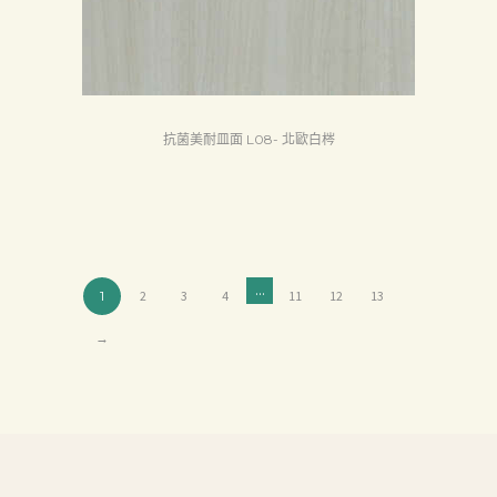
抗菌美耐皿面 L08- 北歐白梣
...
1
2
3
4
11
12
13
→