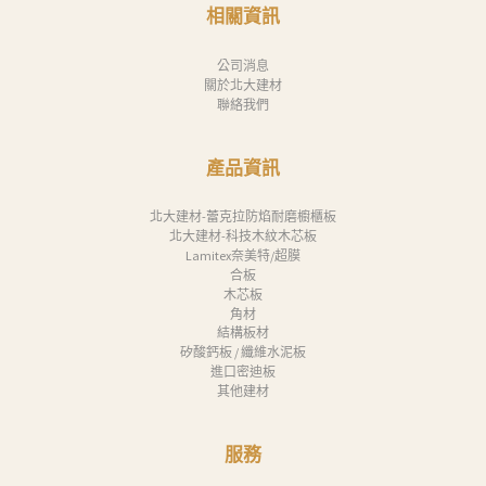
相關資訊
公司消息
關於北大建材
聯絡我們
產品資訊
北大建材-蕾克拉防焰耐磨櫥櫃板
北大建材-科技木紋木芯板
Lamitex奈美特/超膜
合板
木芯板
角材
結構板材
矽酸鈣板 / 纖維水泥板
進口密迪板
其他建材
服務