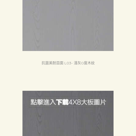
抗菌美耐皿面 L03- 淺灰0度木紋