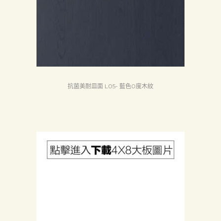
質
認
証
最
新
消
抗菌美耐皿面 L05- 藍色0度木紋
息
下
載
中
心
聯
絡
我