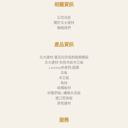
消
相關資訊
息
公司消息
下
關於北大建材
聯絡我們
載
中
產品資訊
心
聯
北大建材-蕾克拉防焰耐磨櫥櫃板
北大建材-科技木紋木芯板
絡
Lamitex奈美特/超膜
合板
我
木芯板
們
角材
結構板材
Search
矽酸鈣板 / 纖維水泥板
進口密迪板
其他建材
服務