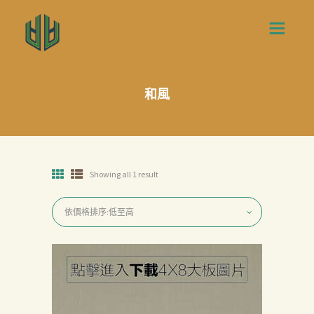
和風
Showing all 1 result