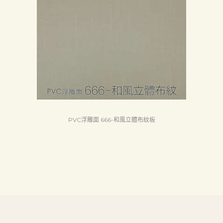
首
頁
產
品
關
於
我
們
PVC浮雕面 666-和風立體布紋板
品
質
認
証
最
新