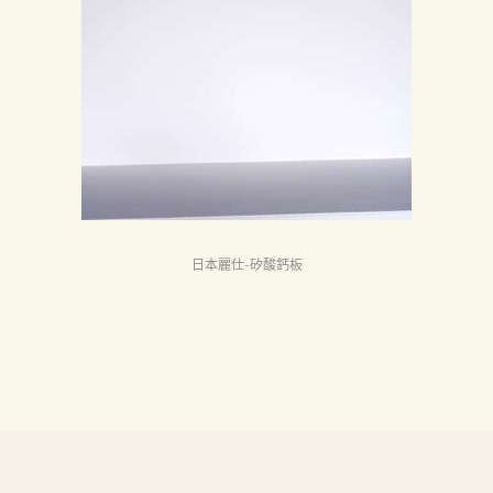
首
頁
產
品
關
於
我
們
日本麗仕-矽酸鈣板
品
質
認
証
最
新