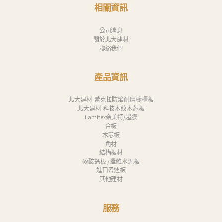
消
相關資訊
息
公司消息
下
關於北大建材
聯絡我們
載
中
產品資訊
心
聯
北大建材-蕾克拉防焰耐磨櫥櫃板
北大建材-科技木紋木芯板
絡
Lamitex奈美特/超膜
合板
我
木芯板
們
角材
結構板材
Search
矽酸鈣板 / 纖維水泥板
進口密迪板
其他建材
服務