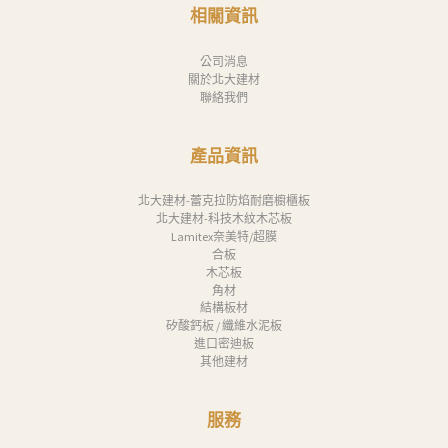
消
相關資訊
息
公司消息
下
關於北大建材
聯絡我們
載
中
產品資訊
心
聯
北大建材-蕾克拉防焰耐磨櫥櫃板
北大建材-科技木紋木芯板
絡
Lamitex奈美特/超膜
合板
我
木芯板
們
角材
結構板材
Search
矽酸鈣板 / 纖維水泥板
進口密迪板
其他建材
服務