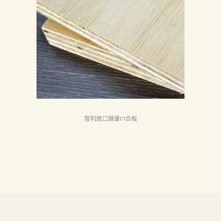
首
頁
產
品
關
於
我
們
智利進口健康F1合板
品
質
認
証
最
新