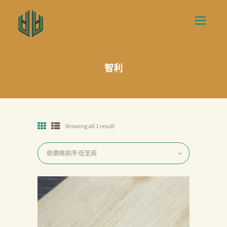
智利
Showing all 1 result