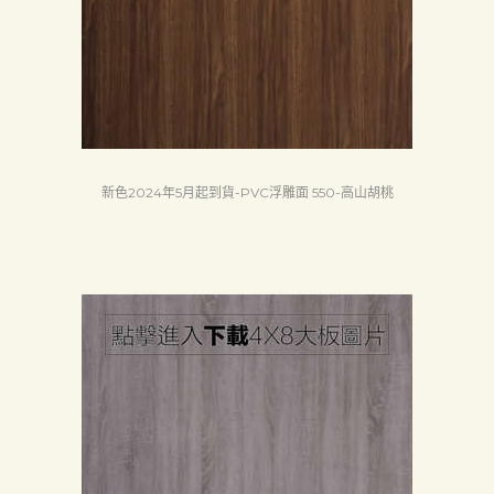
認
証
最
新
消
新色2024年5月起到貨-PVC浮雕面 550-高山胡桃
息
下
載
中
心
聯
絡
我
們