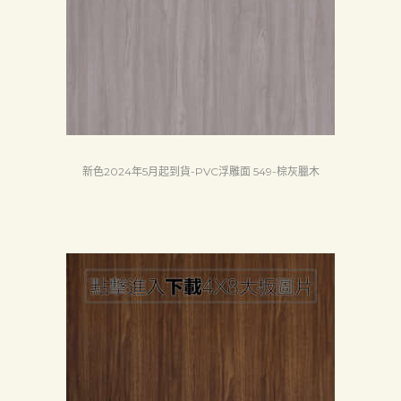
首
頁
新色2024年5月起到貨-PVC浮雕面 549-棕灰臘木
產
品
關
於
我
們
品
質