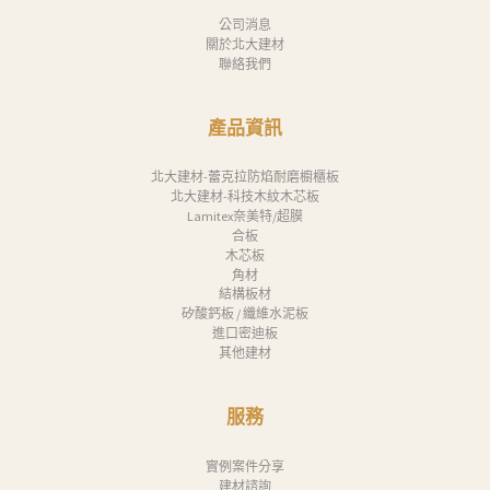
公司消息
關於北大建材
聯絡我們
產品資訊
北大建材-蕾克拉防焰耐磨櫥櫃板
北大建材-科技木紋木芯板
Lamitex奈美特/超膜
合板
木芯板
角材
結構板材
矽酸鈣板 / 纖維水泥板
進口密迪板
其他建材
服務
實例案件分享
建材諮詢