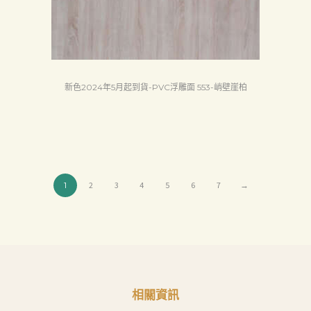
新色2024年5月起到貨-PVC浮雕面 553-峭壁崖柏
1
2
3
4
5
6
7
→
相關資訊