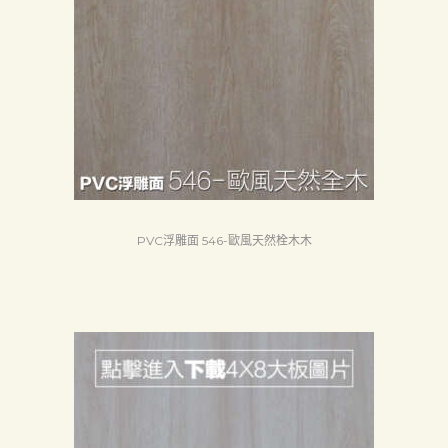
PVC浮雕面 546-歐風天然栓木木