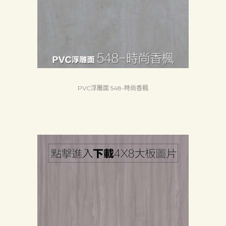
認
証
最
新
消
PVC浮雕面 548-時尚香楓
息
下
載
中
心
聯
絡
我
們