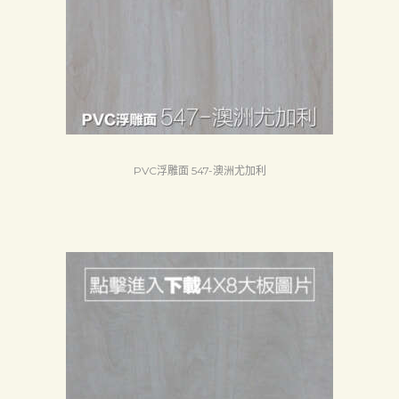
首
頁
PVC浮雕面 547-澳洲尤加利
產
品
關
於
我
們
品
質