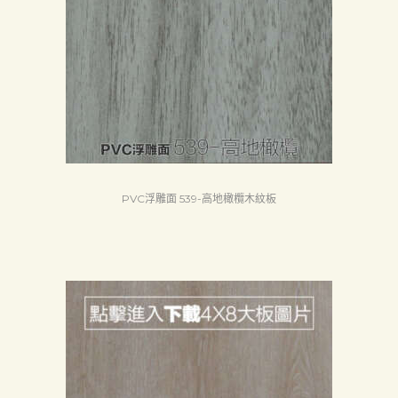
PVC浮雕面 539-高地橄欖木紋板