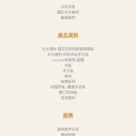
公司消息
關於北大建材
聯絡我們
產品資訊
北大建材-蕾克拉防焰耐磨櫥櫃板
北大建材-科技木紋木芯板
Lamitex奈美特/超膜
合板
木芯板
角材
結構板材
矽酸鈣板 / 纖維水泥板
進口密迪板
其他建材
服務
實例案件分享
建材諮詢