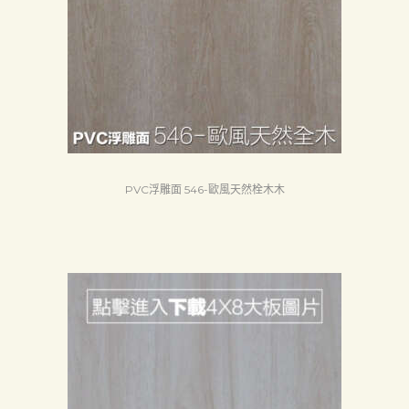
PVC浮雕面 546-歐風天然栓木木