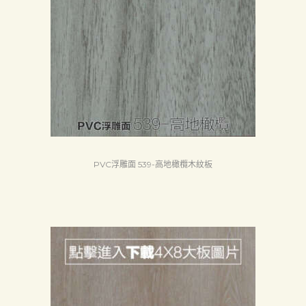
PVC浮雕面 539-高地橄欖木紋板