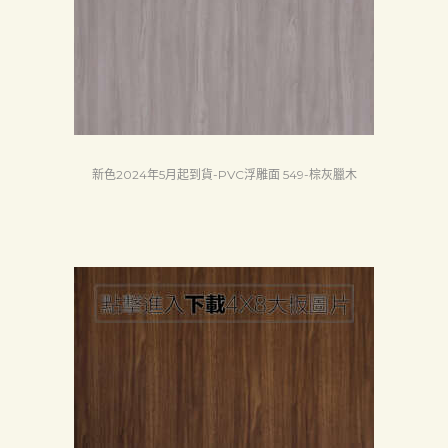
認
証
最
新
消
新色2024年5月起到貨-PVC浮雕面 549-棕灰臘木
息
下
載
中
心
聯
絡
我
們