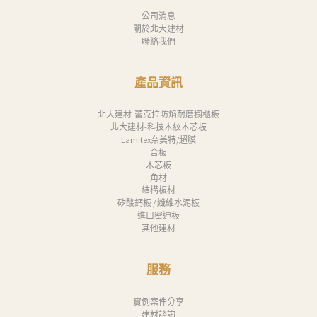
公司消息
關於北大建材
聯絡我們
產品資訊
北大建材-蕾克拉防焰耐磨櫥櫃板
北大建材-科技木紋木芯板
Lamitex奈美特/超膜
合板
木芯板
角材
結構板材
矽酸鈣板 / 纖維水泥板
進口密迪板
其他建材
服務
實例案件分享
建材諮詢