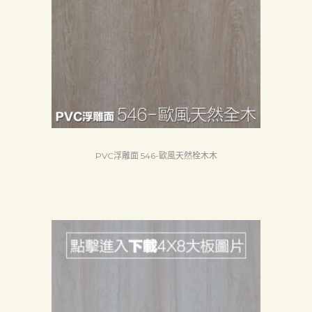
PVC浮雕面 546-歐風天然栓木木