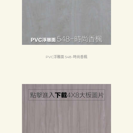
首
頁
PVC浮雕面 548-時尚香楓
產
品
關
於
我
們
品
質