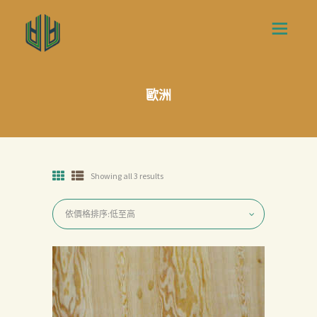
歐洲
Showing all 3 results