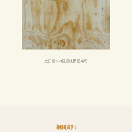
息
下
載
中
心
聯
絡
進口松木F1健康紅膠 愛樂可
我
們
Search
相關資訊