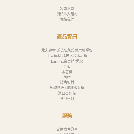
公司消息
關於北大建材
聯絡我們
產品資訊
北大建材-蕾克拉防焰耐磨櫥櫃板
北大建材-科技木紋木芯板
Lamitex奈美特/超膜
合板
木芯板
角材
結構板材
矽酸鈣板 / 纖維水泥板
進口密迪板
其他建材
服務
實例案件分享