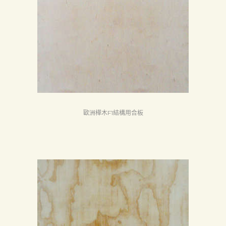
頁
產
品
關
於
我
們
歐洲樺木F1結構用合板
品
質
認
証
最
新
消