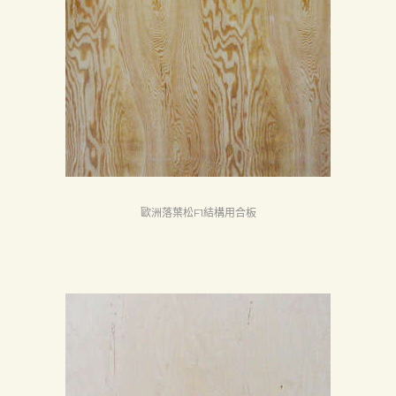
歐洲落葉松F1結構用合板
首