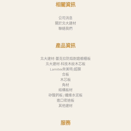
消
相關資訊
息
公司消息
下
關於北大建材
聯絡我們
載
中
產品資訊
心
聯
北大建材-蕾克拉防焰耐磨櫥櫃板
北大建材-科技木紋木芯板
絡
Lamitex奈美特/超膜
合板
我
木芯板
們
角材
結構板材
Search
矽酸鈣板 / 纖維水泥板
進口密迪板
其他建材
服務