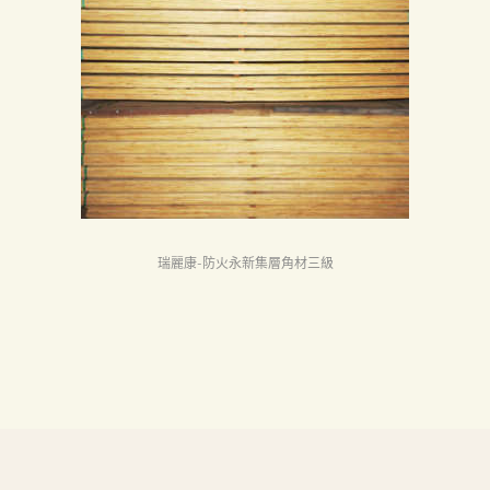
首
頁
產
品
關
於
我
們
瑞麗康-防火永新集層角材三級
品
質
認
証
最
新