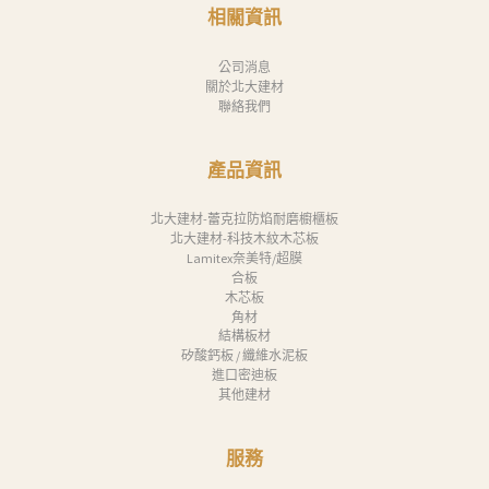
消
相關資訊
息
公司消息
下
關於北大建材
聯絡我們
載
中
產品資訊
心
聯
北大建材-蕾克拉防焰耐磨櫥櫃板
北大建材-科技木紋木芯板
絡
Lamitex奈美特/超膜
合板
我
木芯板
們
角材
結構板材
Search
矽酸鈣板 / 纖維水泥板
進口密迪板
其他建材
服務