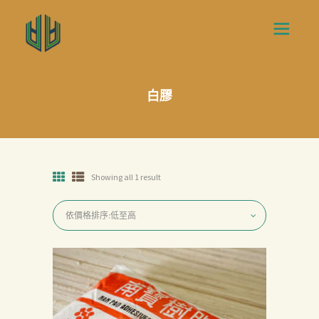
白膠
Showing all 1 result