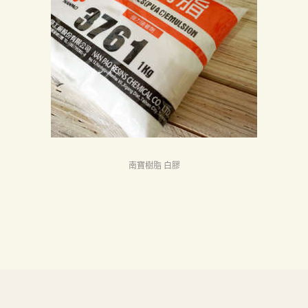
首
頁
產
品
關
於
我
們
南寶樹脂 白膠
品
質
認
証
最
新