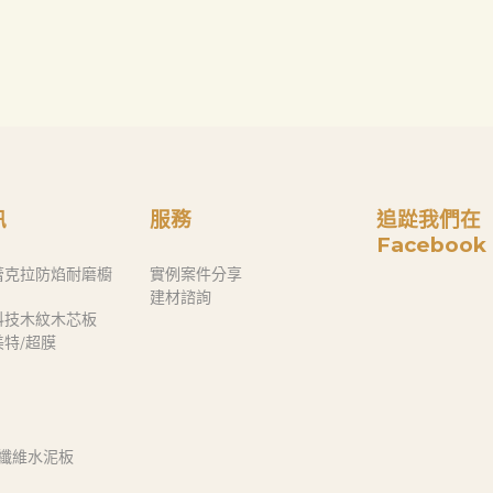
訊
服務
追踨我們在
Facebook
蕾克拉防焰耐磨櫥
實例案件分享
建材諮詢
科技木紋木芯板
奈美特/超膜
 纖維水泥板