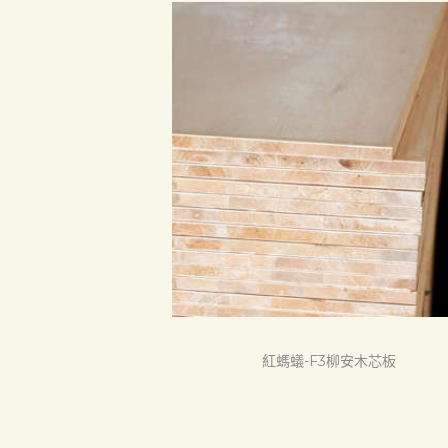
首頁
產品
關於我們
品質認証
最新消息
紅螞蟻-F3柳安木芯板
下載中心
聯絡我們