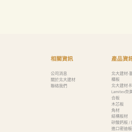
Search
相關資訊
產品資
公司消息
北大建材-
櫃板
關於北大建材
北大建材-
聯絡我們
Lamitex
合板
木芯板
角材
結構板材
矽酸鈣板 /
進口密迪板