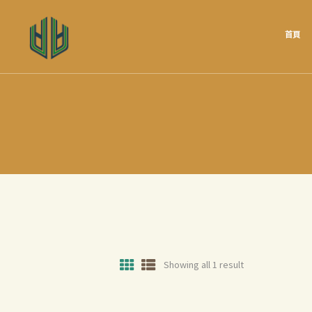
首頁
Showing all 1 result