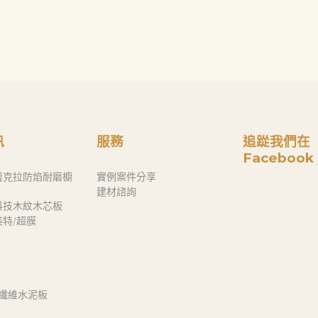
訊
服務
追踨我們在
Facebook
蕾克拉防焰耐磨櫥
實例案件分享
建材諮詢
科技木紋木芯板
奈美特/超膜
 纖維水泥板