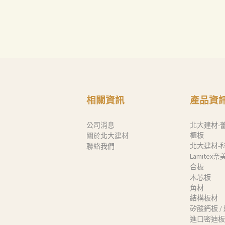
Search
相關資訊
產品資
公司消息
北大建材-
櫃板
關於北大建材
北大建材-
聯絡我們
Lamitex
合板
木芯板
角材
結構板材
矽酸鈣板 /
進口密迪板