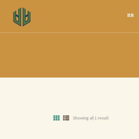
首頁
Showing all 1 result