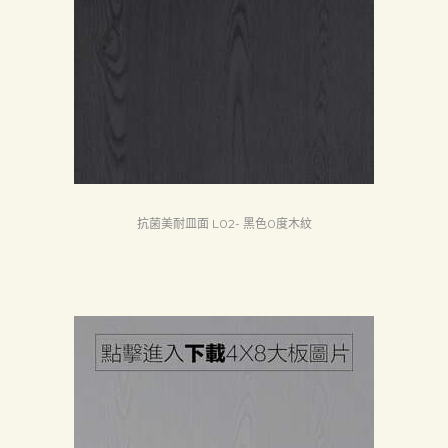
抗菌美耐皿面 L02- 黑色0度木紋