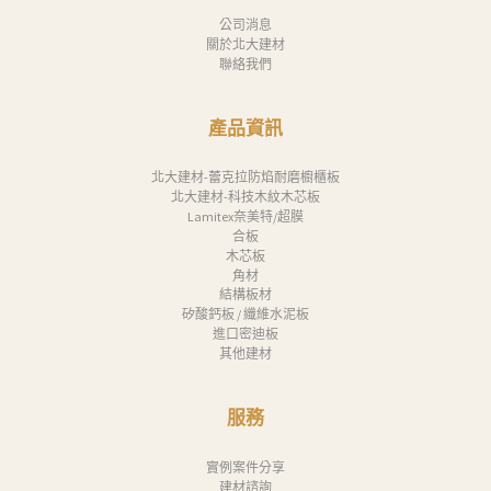
公司消息
關於北大建材
聯絡我們
產品資訊
北大建材-蕾克拉防焰耐磨櫥櫃板
北大建材-科技木紋木芯板
Lamitex奈美特/超膜
合板
木芯板
角材
結構板材
矽酸鈣板 / 纖維水泥板
進口密迪板
其他建材
服務
實例案件分享
建材諮詢