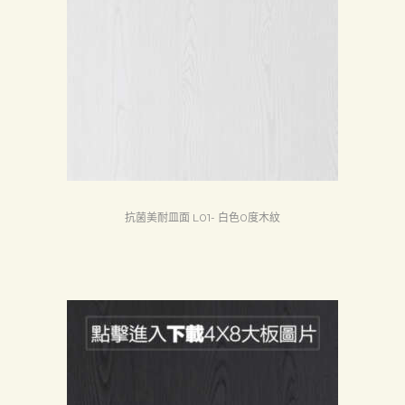
抗菌美耐皿面 L01- 白色0度木紋