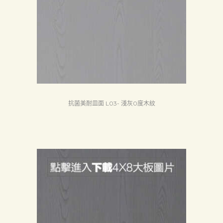
抗菌美耐皿面 L03- 淺灰0度木紋