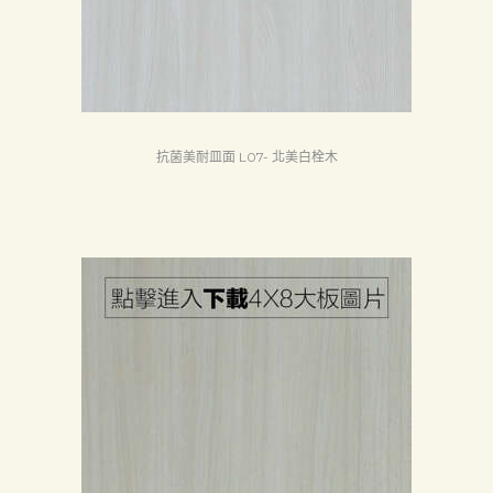
抗菌美耐皿面 L07- 北美白栓木