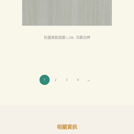
抗菌美耐皿面 L08- 北歐白梣
1
2
3
4
→
相關資訊