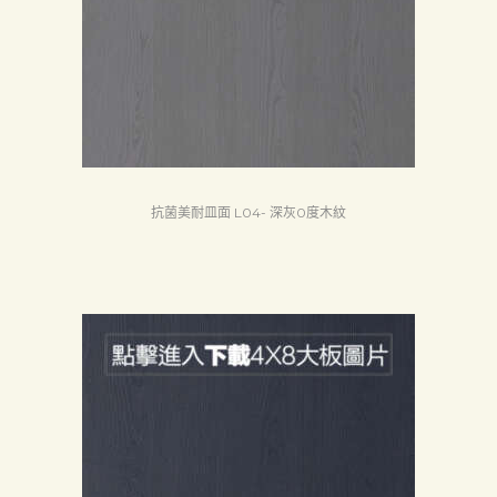
首
頁
抗菌美耐皿面 L04- 深灰0度木紋
產
品
關
於
我
們
品
質