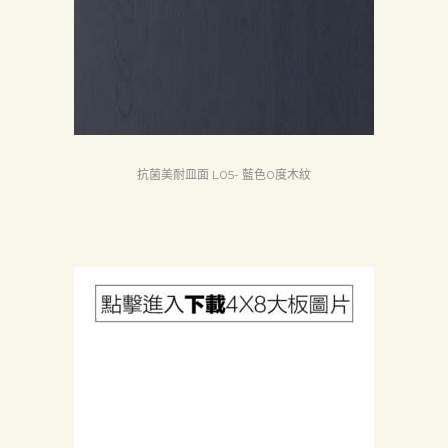
認
証
最
新
消
抗菌美耐皿面 L05- 藍色0度木紋
息
下
載
中
心
聯
絡
我
們