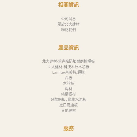
消
相關資訊
息
公司消息
下
關於北大建材
聯絡我們
載
中
產品資訊
心
聯
北大建材-蕾克拉防焰耐磨櫥櫃板
北大建材-科技木紋木芯板
絡
Lamitex奈美特/超膜
合板
我
木芯板
們
角材
結構板材
Search
矽酸鈣板 / 纖維水泥板
進口密迪板
其他建材
服務