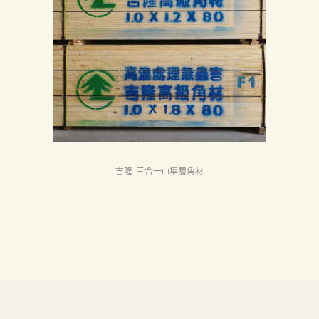
首
頁
產
品
關
於
我
們
吉隆-三合一F1集層角材
品
質
認
証
最
新