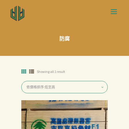
防腐
Showing all 1 result