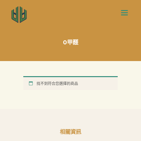
0甲醛
首
頁
找不到符合您選擇的商品
產
品
關
於
我
相關資訊
們