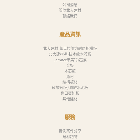
公司消息
品
關於北大建材
聯絡我們
質
認
產品資訊
証
最
北大建材-蕾克拉防焰耐磨櫥櫃板
北大建材-科技木紋木芯板
新
Lamitex奈美特/超膜
合板
消
木芯板
息
角材
結構板材
矽酸鈣板 / 纖維水泥板
下
進口密迪板
載
其他建材
中
心
服務
聯
實例案件分享
絡
建材諮詢