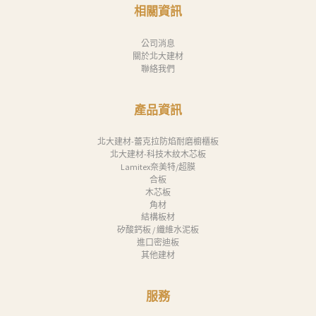
消
相關資訊
息
公司消息
下
關於北大建材
聯絡我們
載
中
產品資訊
心
聯
北大建材-蕾克拉防焰耐磨櫥櫃板
北大建材-科技木紋木芯板
絡
Lamitex奈美特/超膜
合板
我
木芯板
們
角材
結構板材
Search
矽酸鈣板 / 纖維水泥板
進口密迪板
其他建材
服務