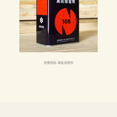
首
頁
產
品
關
於
我
們
南寶樹脂-萬能接著劑
品
質
認
証
最
新