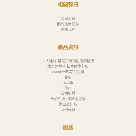
消
相關資訊
息
公司消息
下
關於北大建材
聯絡我們
載
中
產品資訊
心
聯
北大建材-蕾克拉防焰耐磨櫥櫃板
北大建材-科技木紋木芯板
絡
Lamitex奈美特/超膜
合板
我
木芯板
們
角材
結構板材
Search
矽酸鈣板 / 纖維水泥板
進口密迪板
其他建材
服務