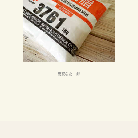
首
頁
產
品
關
於
我
們
南寶樹脂 白膠
品
質
認
証
最
新