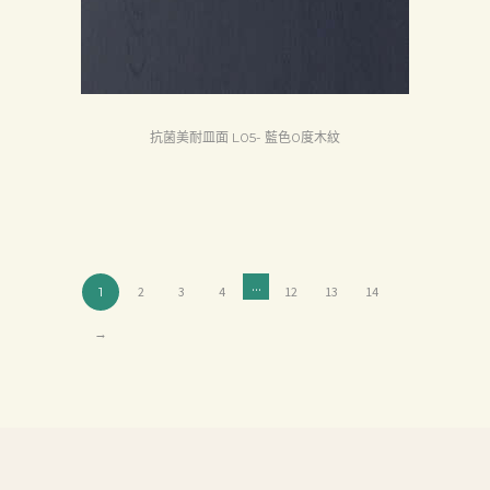
抗菌美耐皿面 L05- 藍色0度木紋
...
1
2
3
4
12
13
14
→