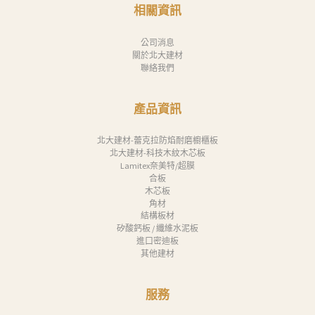
相關資訊
公司消息
關於北大建材
聯絡我們
產品資訊
北大建材-蕾克拉防焰耐磨櫥櫃板
北大建材-科技木紋木芯板
Lamitex奈美特/超膜
合板
木芯板
角材
結構板材
矽酸鈣板 / 纖維水泥板
進口密迪板
其他建材
服務