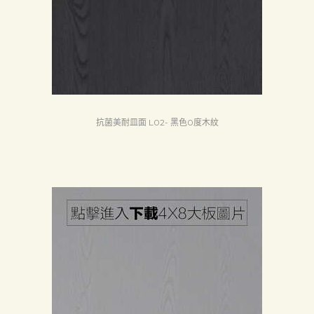
質
認
証
最
新
消
抗菌美耐皿面 L02- 黑色0度木紋
息
下
載
中
心
聯
絡
我