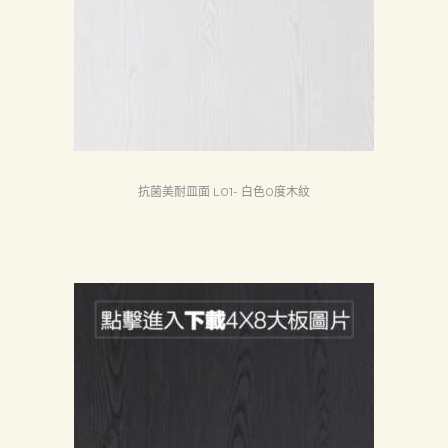
首
抗菌美耐皿面 L01- 白色0度木紋
頁
產
品
關
於
我
們
品