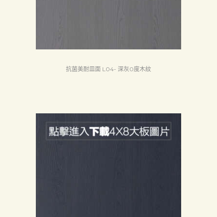
抗菌美耐皿面 L04- 深灰0度木紋