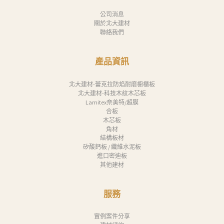
公司消息
關於北大建材
聯絡我們
產品資訊
北大建材-蕾克拉防焰耐磨櫥櫃板
北大建材-科技木紋木芯板
Lamitex奈美特/超膜
合板
木芯板
角材
結構板材
矽酸鈣板 / 纖維水泥板
進口密迪板
其他建材
服務
實例案件分享