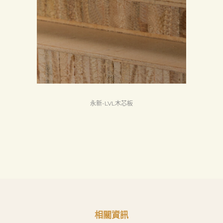
息
下
載
中
心
聯
絡
永新-LVL木芯板
我
們
Search
相關資訊