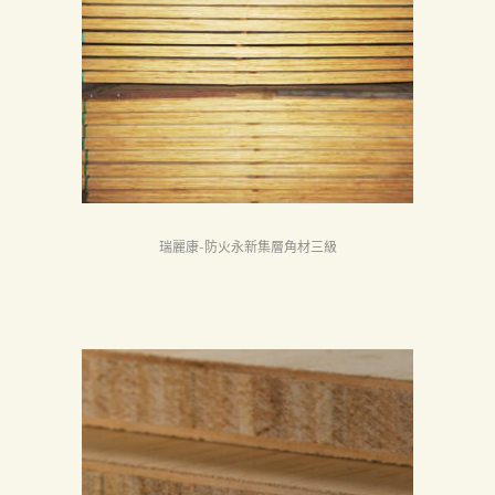
頁
產
品
關
於
我
們
瑞麗康-防火永新集層角材三級
品
質
認
証
最
新
消