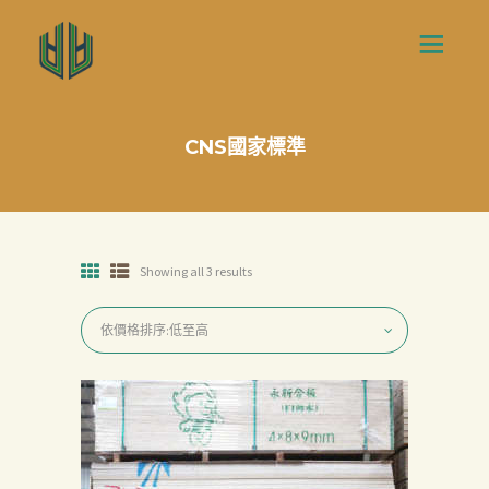
CNS國家標準
Showing all 3 results