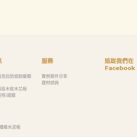
訊
服務
追踨我們在
Facebook
蕾克拉防焰耐磨櫥
實例案件分享
建材諮詢
科技木紋木芯板
奈美特/超膜
 纖維水泥板