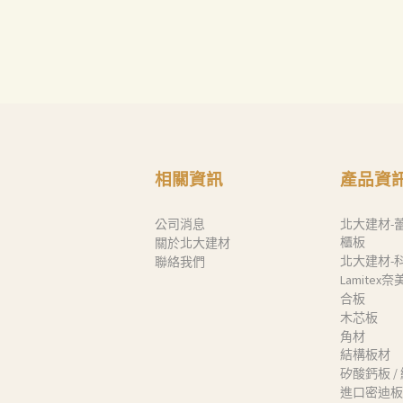
聯絡我們
Search
相關資訊
產品資
公司消息
北大建材-
櫃板
關於北大建材
北大建材-
聯絡我們
Lamitex
合板
木芯板
角材
結構板材
矽酸鈣板 /
進口密迪板