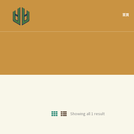
首頁
Showing all 1 result