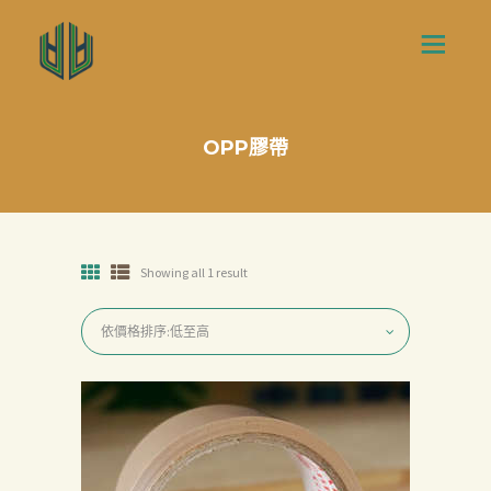
OPP膠帶
Showing all 1 result