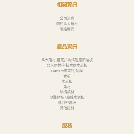
消
相關資訊
息
公司消息
下
關於北大建材
聯絡我們
載
中
產品資訊
心
聯
北大建材-蕾克拉防焰耐磨櫥櫃板
北大建材-科技木紋木芯板
絡
Lamitex奈美特/超膜
合板
我
木芯板
們
角材
結構板材
Search
矽酸鈣板 / 纖維水泥板
進口密迪板
其他建材
服務