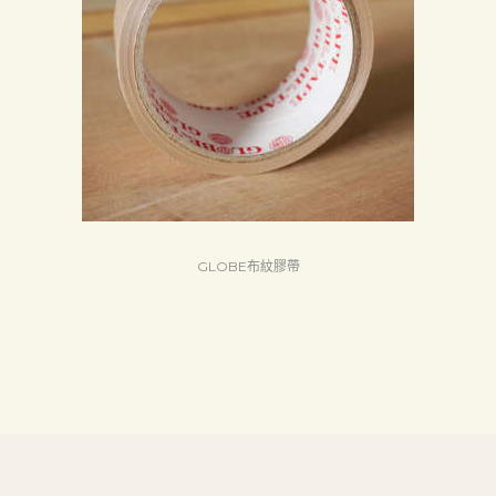
首
頁
產
品
關
於
我
們
GLOBE布紋膠帶
品
質
認
証
最
新